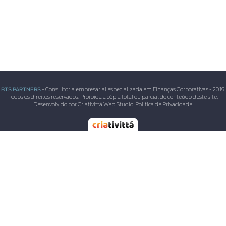
BTS PARTNERS
- Consultoria empresarial especializada em Finanças Corporativas - 2019
Todos os direitos reservados. Proibida a cópia total ou parcial do conteúdo deste site.
Desenvolvido por Criativittá Web Studio.
Politica de Privacidade.