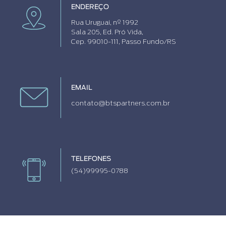
ENDEREÇO
Rua Uruguai, nº 1992
Sala 205, Ed. Pró Vida,
Cep. 99010-111, Passo Fundo/RS
EMAIL
contato@btspartners.com.br
TELEFONES
(54)99995-0788