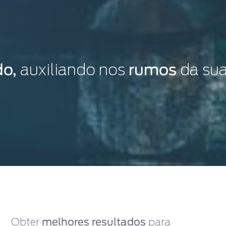
do,
auxiliando nos
rumos
da sua
Obter
melhores resultados
para