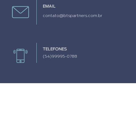
EMAIL
contato@btspartners.com.br
TELEFONES
(54)99995-0788